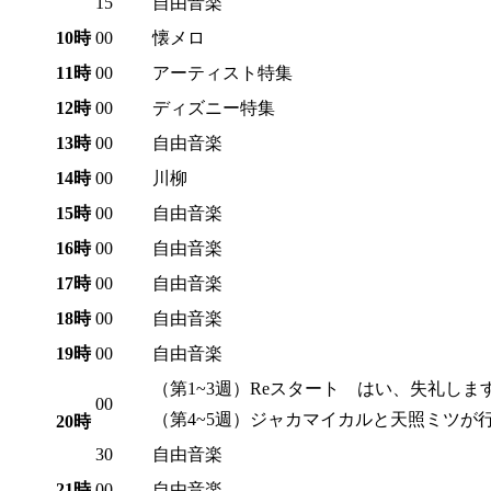
15
自由音楽
10時
00
懐メロ
11時
00
アーティスト特集
12時
00
ディズニー特集
13時
00
自由音楽
14時
00
川柳
15時
00
自由音楽
16時
00
自由音楽
17時
00
自由音楽
18時
00
自由音楽
19時
00
自由音楽
（第1~3週）Reスタート はい、失礼し
00
（第4~5週）ジャカマイカルと天照ミツが
20時
30
自由音楽
21時
00
自由音楽