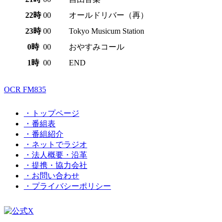
22時
00
オールドリバー（再）
23時
00
Tokyo Musicum Station
0時
00
おやすみコール
1時
00
END
OCR FM835
・トップページ
・番組表
・番組紹介
・ネットでラジオ
・法人概要・沿革
・提携・協力会社
・お問い合わせ
・プライバシーポリシー