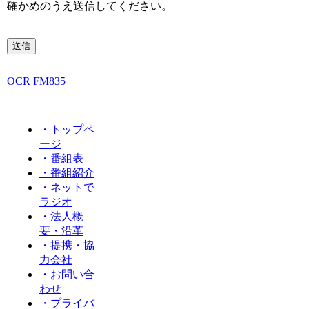
確かめのうえ送信してください。
このフィールドは空のままにしてください。
OCR FM835
・トップペ
ージ
・番組表
・番組紹介
・ネットで
ラジオ
・法人概
要・沿革
・提携・協
力会社
・お問い合
わせ
・プライバ